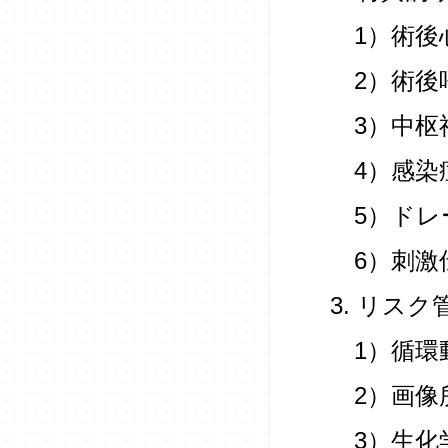
1）術後
2）術後
3）中枢
4）感染
5）ドレ
6）刺激
3. リス
1）循環
2）画像
3）生化