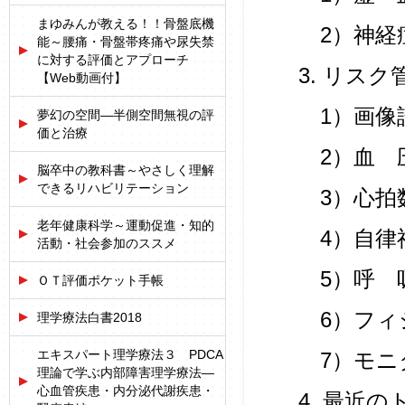
まゆみんが教える！！骨盤底機
2）神経
能～腰痛・骨盤帯疼痛や尿失禁
に対する評価とアプローチ
3. リス
【Web動画付】
1）画像
夢幻の空間―半側空間無視の評
価と治療
2）血 
脳卒中の教科書～やさしく理解
できるリハビリテーション
3）心拍
老年健康科学～運動促進・知的
4）自律
活動・社会参加のススメ
5）呼 
ＯＴ評価ポケット手帳
6）フィ
理学療法白書2018
エキスパート理学療法３ PDCA
7）モニ
理論で学ぶ内部障害理学療法―
心血管疾患・内分泌代謝疾患・
4. 最近