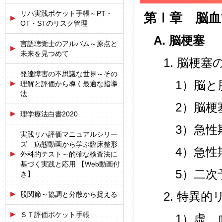
リハ実践ポケット手帳～PT・
第Ⅰ章 脳血
OT・STのリスク管理
A. 脳梗塞
言語聴覚士のアルバム～原点と
未来を見つめて
1. 脳梗塞
発達障害の不思議な世界～その
1）脳と
理解と評価から導く最適な指導
法
2）脳梗
理学療法白書2020
3）急性
実践リハ評価マニュアルシリー
ズ 病態動画から学ぶ臨床整形
4）急性
外科的テスト～的確な検査法に
基づく実践と応用 【Web動画付
5）二次
き】
股関節～協調と分散から捉える
2. 特異的
ＳＴ評価ポケット手帳
1）虚 