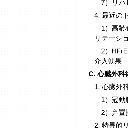
7）リハ
4. 最近
1）高齢
リテーシ
2）HFr
介入効果
C. 心臓外科
1. 心臓
1）冠動
2）弁置
2. 特異的