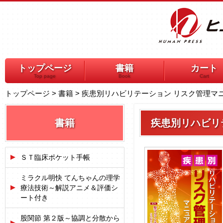
トップページ
書籍
カート
Top page
Book
Cart
トップページ
>
書籍
>
疾患別リハビリテーション リスク管理マニ
書籍
疾患別リハビリ
ＳＴ臨床ポケット手帳
ミラクル明快 てんちゃんの理学
療法技術～解説アニメ＆評価シ
ート付き
股関節 第２版～協調と分散から