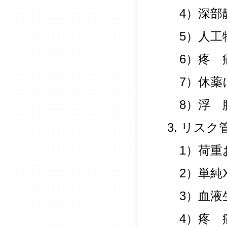
4）深部
5）人工
6）疼 
7）休薬
8）浮 
3. リス
1）荷重
2）単純
3）血液
4）疼 