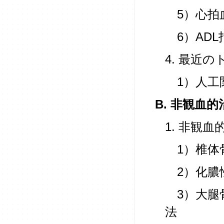
5）心拍
6）ADL
4. 最近
1）人工
B. 非観血的
1. 非観
1）椎体
2）化膿
3）大腿
法