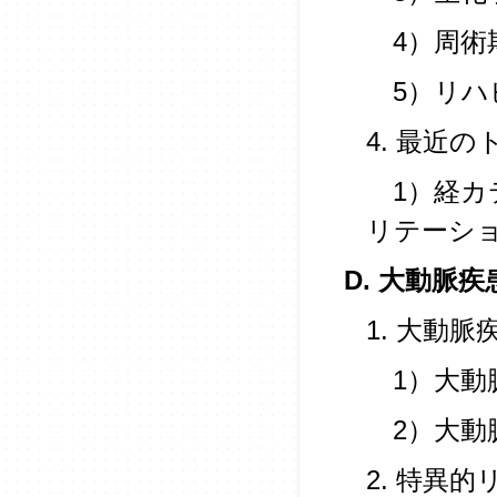
4）周術
5）リハ
4. 最近
1）経カ
リテーシ
D. 大動脈疾
1. 大動
1）大動
2）大動
2. 特異的