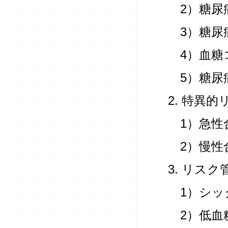
2）糖尿
3）糖尿
4）血糖
5）糖尿
2. 特異的
1）急性
2）慢性
3. リス
1）シッ
2）低血