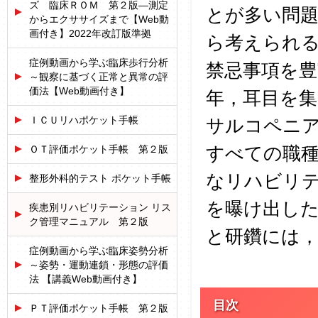
ズ 臨床ＲＯＭ 第２版―測定
とが多い問
からエクササイズまで【Web動
画付き】2022年改訂版準拠
ら考えられ
症例動画から学ぶ臨床歩行分析
禁忌事項を
～観察に基づく正常と異常の評
価法【Web動画付き】
年，耳目を
ＩＣＵリハポケット手帳
サルコペニア
すべての職
ＯＴ評価ポケット手帳 第２版
なリハビリ
整形外科的テスト ポケット手帳
を曝け出し
疾患別リハビリテーション リス
ク管理マニュアル 第２版
と研鑽には
症例動画から学ぶ臨床姿勢分析
～姿勢・運動連鎖・形態の評価
法 【講義Web動画付き】
目次
ＰＴ評価ポケット手帳 第２版