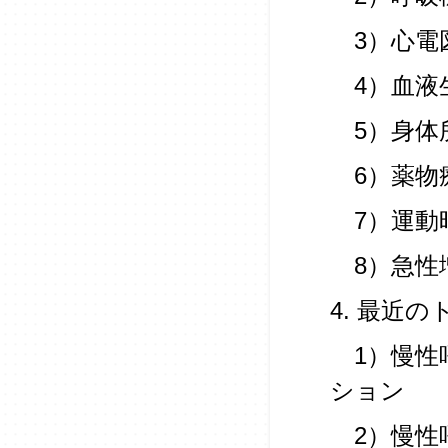
3）心電
4）血液
5）身体
6）薬物
7）運動
8）急性
4. 最近
1）慢性
ション
2）慢性