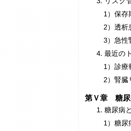
3. リス
1）保存
2）透析
3）急性
4. 最近
1）診療
2）腎臓
第Ｖ章 糖尿
1. 糖尿病
1）糖尿