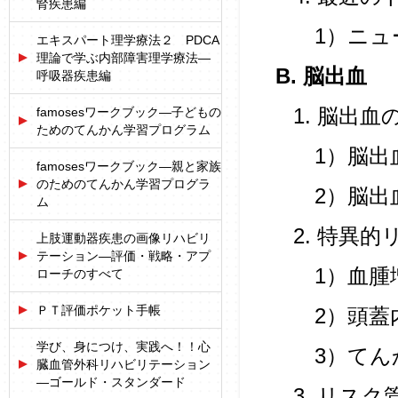
腎疾患編
1）ニュ
エキスパート理学療法２ PDCA
理論で学ぶ内部障害理学療法―
B. 脳出血
呼吸器疾患編
famosesワークブック―子どもの
1. 脳出血
ためのてんかん学習プログラム
1）脳出
famosesワークブック―親と家族
のためのてんかん学習プログラ
2）脳出
ム
2. 特異的
上肢運動器疾患の画像リハビリ
テーション―評価・戦略・アプ
1）血腫
ローチのすべて
ＰＴ評価ポケット手帳
2）頭蓋
学び、身につけ、実践へ！！心
3）てん
臓血管外科リハビリテーション
―ゴールド・スタンダード
3. リス