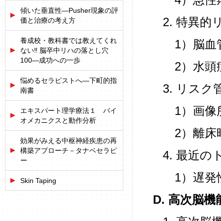
4）急性
傾いた垂直性―Pusher現象の評
2. 特異的
価と治療の考え方
養成校・教科書では教えてくれ
1）脳血
ない‼ 脳卒中リハの落とし穴
100―成功への一歩
2）水頭
悩めるセラピストへ―下町的指
3. リス
南書
1）画像
エキスパート理学療法１ バイ
オメカニクスと動作分析
2）離床
効果がみえる中枢神経疾患の再
構築アプローチ－タナベセラピ
4. 最近
ー
1）遅発
Skin Taping
D. 高次脳