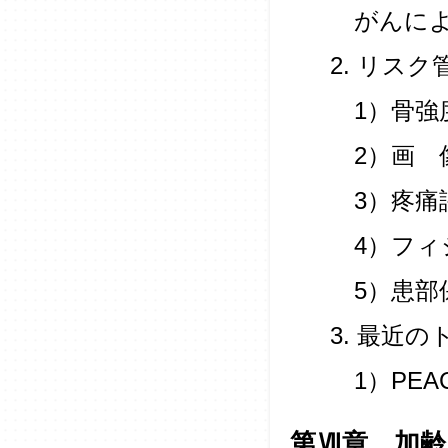
がんによ
2. リス
1）骨強
2）画 
3）疼痛
4）フィ
5）患部
3. 最近
1）PEACE
第Ⅶ章 加齢