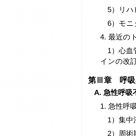
5）リハ
6）モニ
4. 最近
1）心血
インの改
第Ⅲ章 呼吸
A. 急性呼吸
1. 急性
1）集中
2）周術