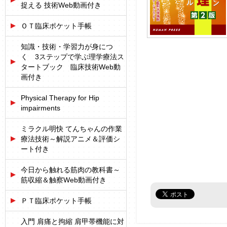
捉える 技術Web動画付き
ＯＴ臨床ポケット手帳
知識・技術・学習力が身につ
く 3ステップで学ぶ理学療法ス
タートブック 臨床技術Web動
画付き
Physical Therapy for Hip
impairments
ミラクル明快 てんちゃんの作業
療法技術～解説アニメ＆評価シ
ート付き
今日から触れる筋肉の教科書～
筋収縮＆触察Web動画付き
ＰＴ臨床ポケット手帳
入門 肩痛と拘縮 肩甲帯機能に対