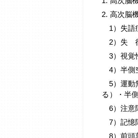
1. 高次
2. 高次
1）失語
2）失 
3）視覚
4）半側
5）運動
る）・半
6）注意
7）記憶
8）前頭