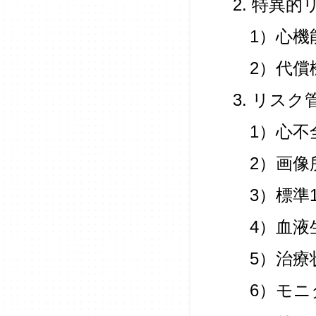
2. 特異的
1）心機
2）代償
3. リス
1）心不
2）画像
3）標準
4）血液
5）治療
6）モニ