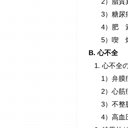
2）脂質
3）糖尿
4）肥 
5）喫 
B. 心不全
1. 心不
1）弁膜
2）心筋
3）不整
4）高血