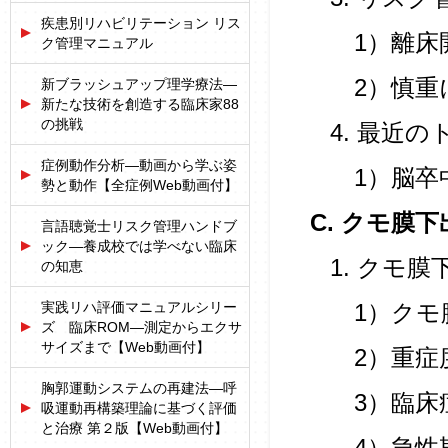
疾患別リハビリテーション リス
1）離床
ク管理マニュアル
2）慎重
新ブラッシュアップ理学療法―
新たな技術を創造する臨床家88
の挑戦
4. 最近
症例動作分析―動画から学ぶ姿
1）脳卒
勢と動作【全症例Web動画付】
C. クモ膜下
言語聴覚士リスク管理ハンドブ
ック―養成校では学べない臨床
1. クモ
の知恵
実践リハ評価マニュアルシリー
1）クモ
ズ 臨床ROM―測定からエクサ
サイズまで【Web動画付】
2）重症
胸郭運動システムの再建法―呼
3）臨床
吸運動再構築理論に基づく評価
と治療 第２版【Web動画付】