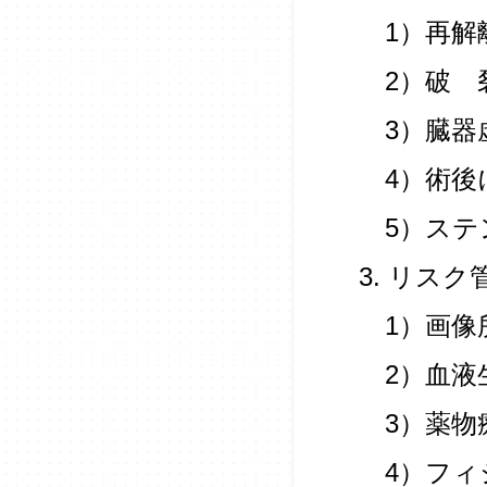
1）再解
2）破 
3）臓器
4）術後
5）ステ
3. リス
1）画像
2）血液
3）薬物
4）フィ