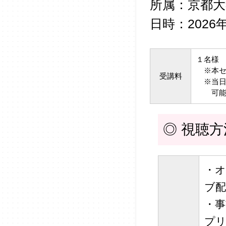
所属：京都大
日時：2026年
１名様 
※本セ
受講料
※当日
可能
◎ 視聴
・オ
ブ
・事
プ