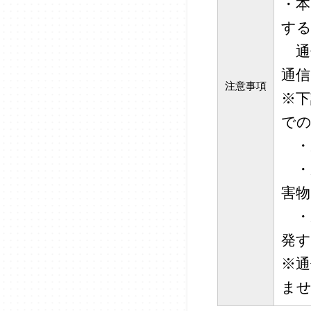
・
す
通
通
注意事項
※
で
・
・
害物
・ル
発
※
ま