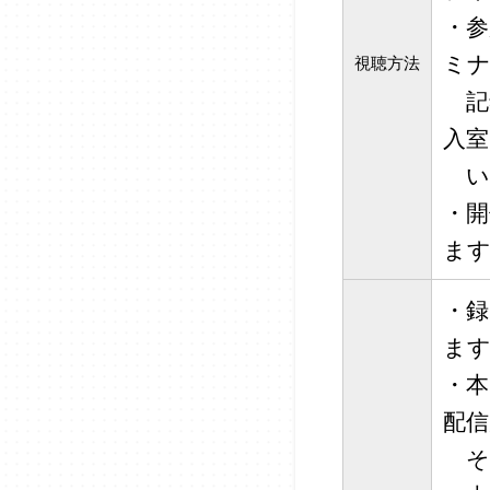
・参
ミナ
視聴方法
記
入室
い
・開
ま
・
ま
・
配
そ