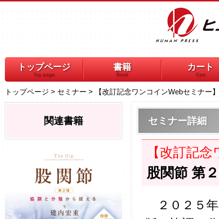
トップページ
書籍
カート
Top page
Book
Cart
トップページ
>
セミナー
>
【改訂記念ワンコインWebセミナー
関連書籍
セミナー詳細
【改訂記念
股関節 第
２０２５年