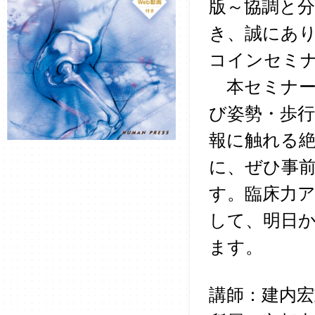
版～協調と
き、誠にあ
コインセミ
本セミナー
び姿勢・歩
報に触れる
に、ぜひ事
す。臨床力
して、明日
ます。
講師：建内宏