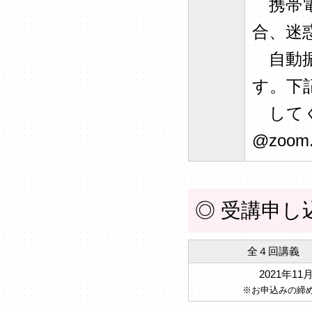
携帯電
合、迷
自動振
す。下
してく
@zoom.
◎ 受講申し
全４回講義 １
2021年11
※お申込みの締