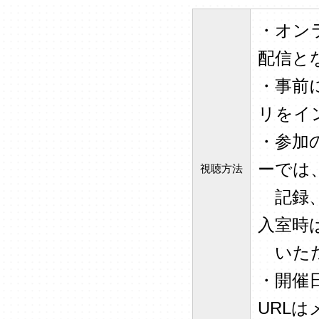
・オン
配信と
・事前
リをイ
・参加
ーでは
視聴方法
記録、
入室時
いただ
・開催
URL