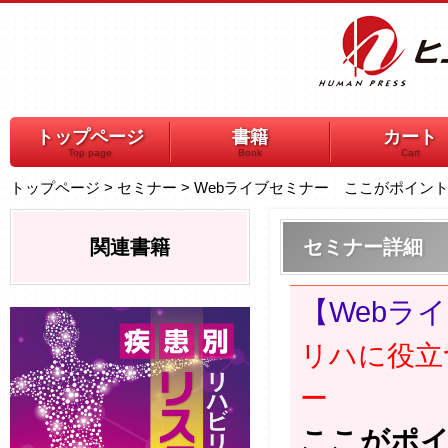
トップページ
書籍
カート
Top page
Book
Cart
トップページ
>
セミナー
>
Webライブセミナー ここがポイン
関連書籍
セミナー詳細
【Webラ
リハに役立
ー
ここがポ