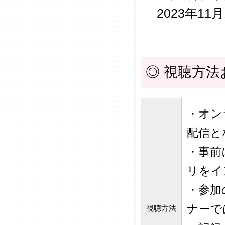
2023年11月
◎ 視聴方
・オン
配信と
・事前
リをイ
・参加
ナーで
視聴方法