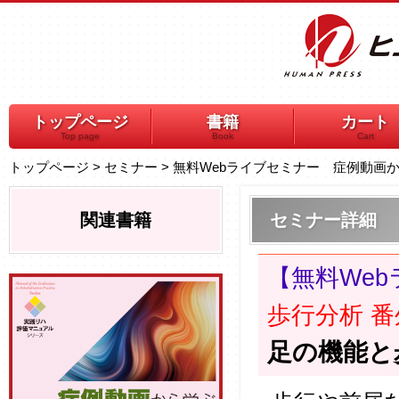
トップページ
書籍
カート
Top page
Book
Cart
トップページ
>
セミナー
>
無料Webライブセミナー 症例動画
関連書籍
セミナー詳細
【無料We
歩行分析 
足の機能と