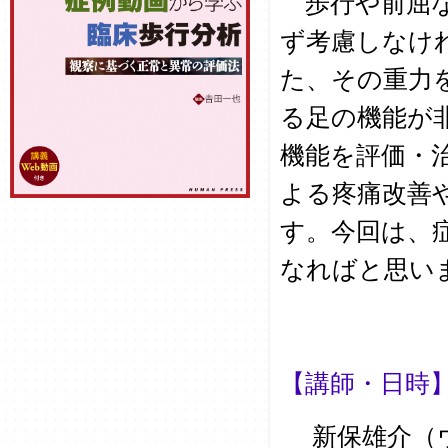
歩行や前屈な
ず考慮しなけ
た、その重力
る足の機能が
機能を評価・
よる疼痛改善
す。今回は、
なればと思い
【講師・日時
新保雄介（