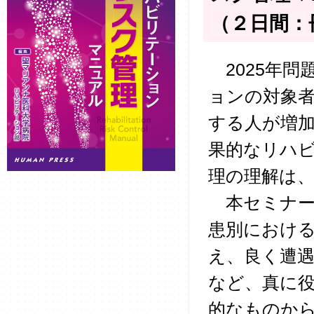
（２日間：
2025年問
ョンの対象
する人が増
果的なリハ
理の理解は
本セミナー
患別におけ
え、良く遭
など、真に
的なものか