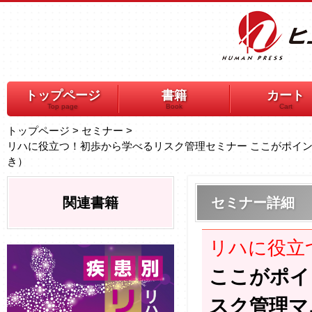
トップページ
書籍
カート
Top page
Book
Cart
トップページ
>
セミナー
>
リハに役立つ！初歩から学べるリスク管理セミナー ここがポイ
き）
関連書籍
セミナー詳細
リハに役立
ここがポイ
スク管理マ